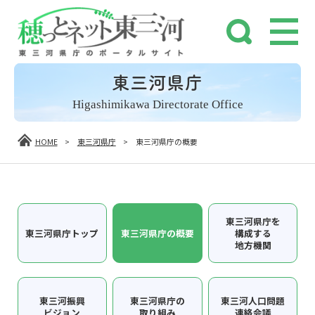
東三河県庁
Higashimikawa Directorate Office
HOME
>
東三河県庁
>
東三河県庁の概要
東三河県庁を
東三河県庁トップ
東三河県庁の概要
構成する
地方機関
東三河振興
東三河県庁の
東三河人口問題
ビジョン
取り組み
連絡会議