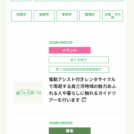
田原市
設楽町
東栄町
豊根村
全域・その
他
2026年08月07日
イベント
東三河県庁
東三河総局新城設楽振興事務所
電動アシスト付きレンタサイクル
で周遊する奥三河地域の魅力あふ
れる人や暮らしに触れるガイドツ
アーを行います
2026年08月03日
募集