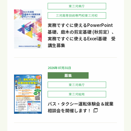
東三河県庁
三河高等技術専門校東三河校
実務ですぐに使えるPowerPoint
基礎、庭木の剪定基礎 (秋剪定）、
実務ですぐに使えるExcel基礎 受
講生募集
2026年07月31日
募集
東三河県庁
東三河総局
バス・タクシー運転体験会＆就業
相談会を開催します！