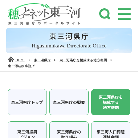
東三河県庁
Higashimikawa Directorate Office
HOME
>
東三河県庁
>
東三河県庁を構成する地方機関
>
東三河建設事務所
東三河県庁を
東三河県庁トップ
東三河県庁の概要
構成する
地方機関
東三河振興
東三河県庁の
東三河人口問題
ビジョン
取り組み
連絡会議