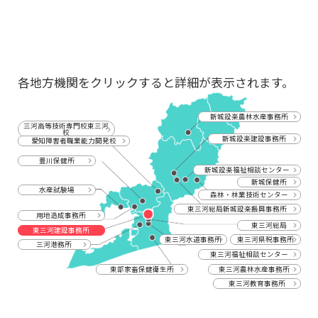
各地方機関をクリックすると詳細が表示されます。
新城設楽農林水産事務所
三河高等技術専門校東三河
校
新城設楽建設事務所
愛知障害者職業能力開発校
豊川保健所
新城設楽福祉相談センター
新城保健所
水産試験場
森林・林業技術センター
東三河総局新城設楽振興事務所
用地造成事務所
東三河総局
東三河建設事務所
東三河水道事務所
東三河県税事務所
三河港務所
東三河福祉相談センター
東部家畜保健衛生所
東三河農林水産事務所
東三河教育事務所