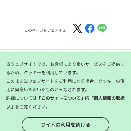
このページをシェアする
当ウェブサイトでは、お客様により良いサービスをご提供す
東三河県庁
東三河について
るため、クッキーを利用しています。
東三河で暮らす
東三河へお出かけ
このまま当ウェブサイトをご利用になる場合、クッキーの使
東三河フォトコンテスト
交通アクセス
用に同意いただいたものとみなされます。
各種パンフレット
東三河検定
詳細については
「このサイトについて」内「個人情報の取扱
フォトギャラリー
動画ギャラリー
をご覧ください。
い」
リンク
アーカイブ
サイトの利用を続ける