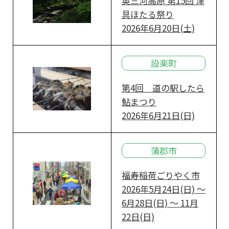
奥三河高原 第15回 津
具ほたる祭り
2026年6月20日(土)
設楽町
第4回 道の駅したら
鮎まつり
2026年6月21日(日)
蒲郡市
福寿稲荷ごりやく市
2026年5月24日(日) ～
6月28日(日) ～ 11月
22日(日)