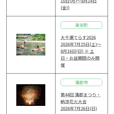
10日(月)～8月14日
(金))
東栄町
大千瀬てらす2026
2026年7月25日(土)～
8月16日(日) ※ 土
日・お盆期間のみ開
催
蒲郡市
第44回 蒲郡まつり・
納涼花火大会
2026年7月26日(日)