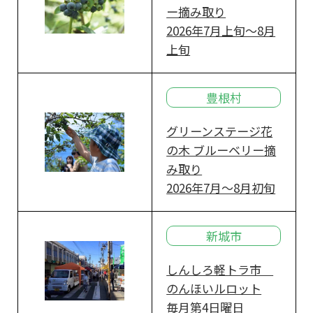
ー摘み取り
2026年7月上旬～8月
上旬
豊根村
グリーンステージ花
の木 ブルーベリー摘
み取り
2026年7月～8月初旬
新城市
しんしろ軽トラ市
のんほいルロット
毎月第4日曜日