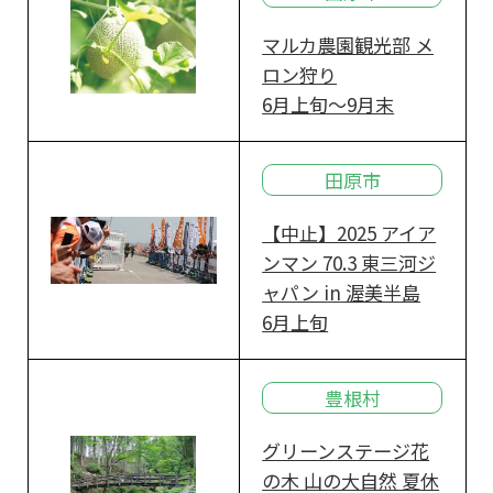
マルカ農園観光部 メ
ロン狩り
6月上旬～9月末
田原市
【中止】2025 アイア
ンマン 70.3 東三河ジ
ャパン in 渥美半島
6月上旬
豊根村
グリーンステージ花
の木 山の大自然 夏休