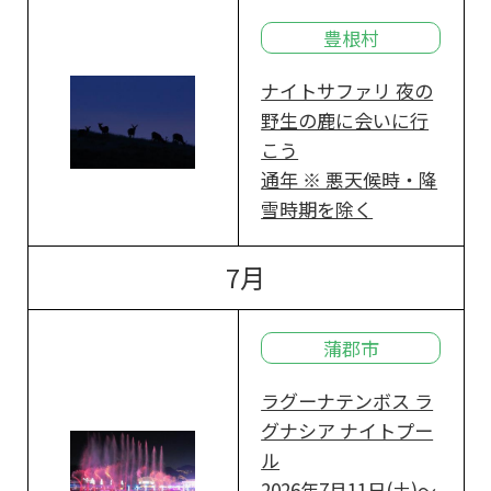
豊根村
ナイトサファリ 夜の
野生の鹿に会いに行
こう
通年 ※ 悪天候時・降
雪時期を除く
7月
蒲郡市
ラグーナテンボス ラ
グナシア ナイトプー
ル
2026年7月11日(土)～