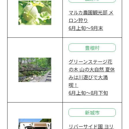
マルカ農園観光部 メ
ロン狩り
6月上旬～9月末
豊根村
グリーンステージ花
の木 山の大自然 夏休
みは川遊びで大満
喫！
6月上旬～8月下旬
新城市
リバーサイド園 ヨリ