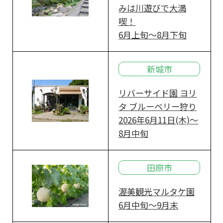
みは川遊びで大満
喫！
6月上旬～8月下旬
新城市
リバーサイド園 ヨリ
タ ブルーベリー狩り
2026年6月11日(木)～
8月中旬
田原市
渥美観光マルタケ園
6月中旬～9月末