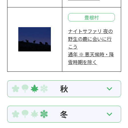
豊根村
ナイトサファリ 夜の
野生の鹿に会いに行
こう
通年 ※ 悪天候時・降
雪時期を除く
秋
冬