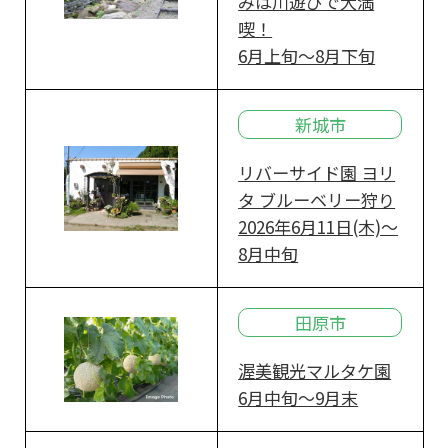
みは川遊びで大満
喫！
6月上旬～8月下旬
新城市
リバーサイド園 ヨリ
タ ブルーベリー狩り
2026年6月11日(木)～
8月中旬
田原市
渥美観光マルタケ園
6月中旬～9月末