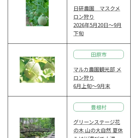
日研農園 マスクメ
ロン狩り
2026年5月20日～9月
下旬
田原市
マルカ農園観光部 メ
ロン狩り
6月上旬～9月末
豊根村
グリーンステージ花
の木 山の大自然 夏休