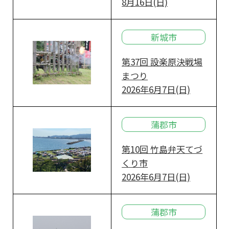
8月16日(日)
新城市
第37回 設楽原決戦場
まつり
2026年6月7日(日)
蒲郡市
第10回 竹島弁天てづ
くり市
2026年6月7日(日)
蒲郡市