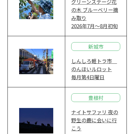
グリーンステージ花
の木 ブルーベリー摘
み取り
2026年7月～8月初旬
新城市
しんしろ軽トラ市
のんほいルロット
毎月第4日曜日
豊根村
ナイトサファリ 夜の
野生の鹿に会いに行
こう