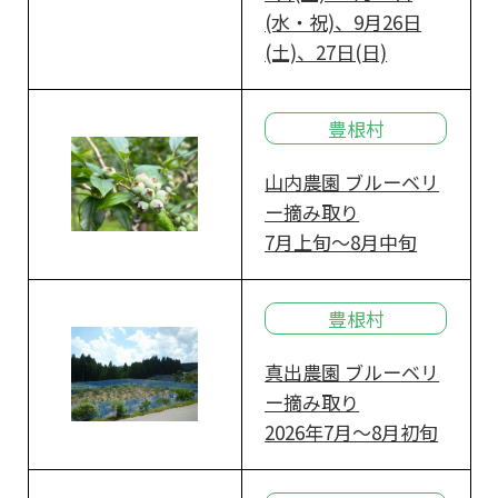
(水・祝)、9月26日
(土)、27日(日)
豊根村
山内農園 ブルーベリ
ー摘み取り
7月上旬～8月中旬
豊根村
真出農園 ブルーベリ
ー摘み取り
2026年7月～8月初旬