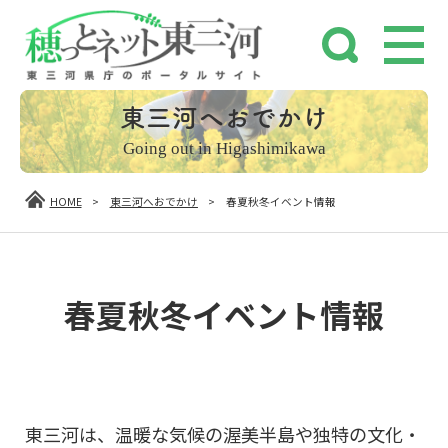
東三河へおでかけ
Going out in Higashimikawa
HOME
>
東三河へおでかけ
>
春夏秋冬イベント情報
春夏秋冬イベント情報
東三河は、温暖な気候の渥美半島や独特の文化・