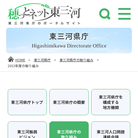
東三河県庁
Higashimikawa Directorate Office
HOME
>
東三河県庁
>
東三河県庁の取り組み
>
2013年度の取り組み
東三河県庁を
東三河県庁トップ
東三河県庁の概要
構成する
地方機関
東三河振興
東三河県庁の
東三河人口問題
ビジョン
取り組み
連絡会議