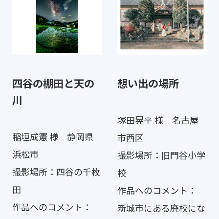
四谷の棚田と天の
想い出の場所
川
塚田晃平 様 名古屋
稲垣成憲 様 静岡県
市西区
浜松市
撮影場所：旧門谷小学
撮影場所：四谷の千枚
校
田
作品へのコメント：
作品へのコメント：
新城市にある廃校にな