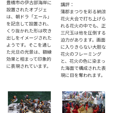
豊橋市の伊古部海岸に
講評：
設置されたオブジェ
蒲郡まつりを彩る納涼
は、朝ドラ「エール」
花火大会で打ち上げら
を記念して設置され、
れる花火の中でも、正
くり抜かれた形は吹き
三尺玉は他を圧倒する
出しをイメージされた
迫力があります。画面
ようです。そこを通し
に入りきらない大胆な
た元旦の光景は、額縁
花火のフレーミング
効果と相まって印象的
と、花火の色に染まっ
に表現されています。
た海面で構成された表
現に目を奪われます。