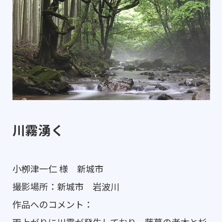
川霧湧く
小栁津一仁 様 新城市
撮影場所：新城市 岩波川
作品へのコメント：
雨上がりに川霧が発生しており、藤蔓の老木と杉