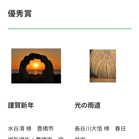
優秀賞
謹賀新年
光の雨道
水谷清 様 豊橋市
長谷川大悟 様 春日