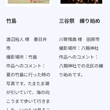
竹島
三谷祭 練り始め
渡辺裕人 様 春日井
川嵜靖典 様 田原市
市
撮影場所：八剱神社
撮影場所：竹島
作品へのコメント：
作品へのコメント：
八剱神社での北区の練
夏の竹島に行った時の
り始めです。
写真です。たまたま潮
が引いていて、海の向
こうまで歩いて行きま
した。いつもは見るこ