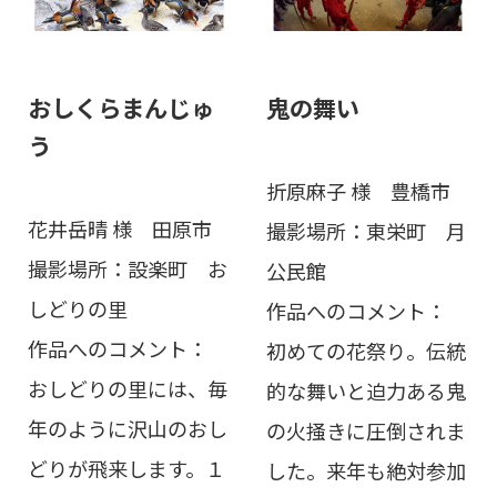
おしくらまんじゅ
鬼の舞い
う
折原麻子 様 豊橋市
花井岳晴 様 田原市
撮影場所：東栄町 月
撮影場所：設楽町 お
公民館
しどりの里
作品へのコメント：
作品へのコメント：
初めての花祭り。伝統
おしどりの里には、毎
的な舞いと迫力ある鬼
年のように沢山のおし
の火掻きに圧倒されま
どりが飛来します。１
した。来年も絶対参加