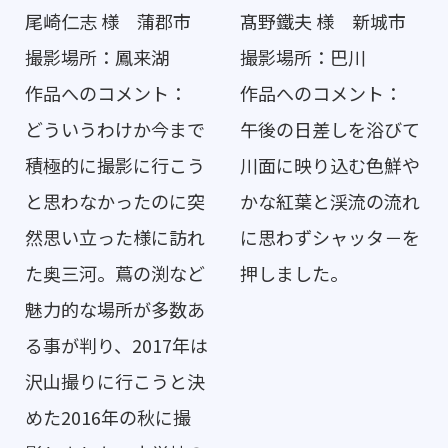
尾崎仁志 様 蒲郡市
髙野鐵夫 様 新城市
撮影場所：鳳来湖
撮影場所：巴川
作品へのコメント：
作品へのコメント：
どういうわけか今まで
午後の日差しを浴びて
積極的に撮影に行こう
川面に映り込む色鮮や
と思わなかったのに突
かな紅葉と渓流の流れ
然思い立った様に訪れ
に思わずシャッタ－を
た奥三河。蔦の渕など
押しました。
魅力的な場所が多数あ
る事が判り、2017年は
沢山撮りに行こうと決
めた2016年の秋に撮