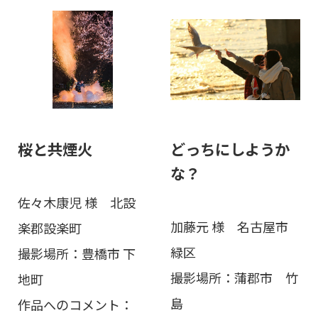
桜と共煙火
どっちにしようか
な？
佐々木康児 様 北設
加藤元 様 名古屋市
楽郡設楽町
緑区
撮影場所：豊橋市 下
撮影場所：蒲郡市 竹
地町
島
作品へのコメント：