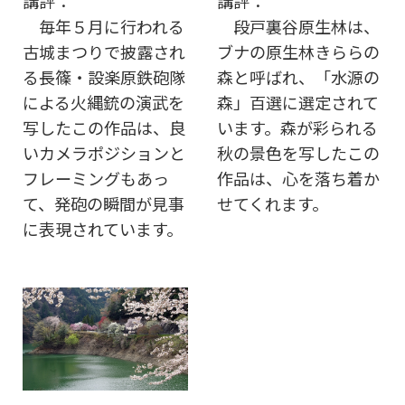
講評：
講評：
毎年５月に行われる
段戸裏谷原生林は、
古城まつりで披露され
ブナの原生林きららの
る長篠・設楽原鉄砲隊
森と呼ばれ、「水源の
による火縄銃の演武を
森」百選に選定されて
写したこの作品は、良
います。森が彩られる
いカメラポジションと
秋の景色を写したこの
フレーミングもあっ
作品は、心を落ち着か
て、発砲の瞬間が見事
せてくれます。
に表現されています。