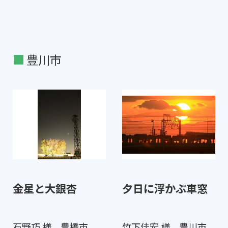
豊川市
金星と大銀杏
夕日に浮かぶ車窓
石野巧 様 豊橋市
竹下佳宏 様 豊川市