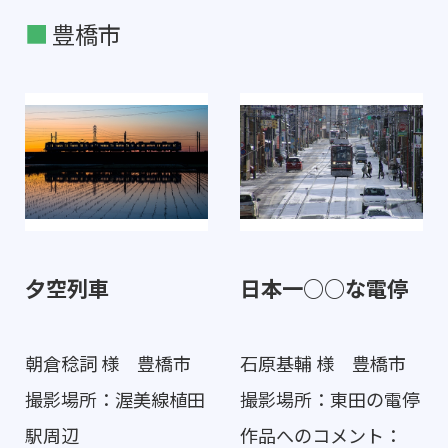
豊橋市
夕空列車
日本一○○な電停
朝倉稔詞 様 豊橋市
石原基輔 様 豊橋市
撮影場所：渥美線植田
撮影場所：東田の電停
駅周辺
作品へのコメント：