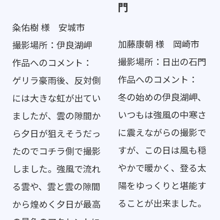
門
粂佑樹 様 安城市
加藤康朝 様 岡崎市
撮影場所：伊良湖岬
撮影場所：日出の石門
作品へのコメント：
作品へのコメント：
ゲリラ豪雨後、反対側
冬の始めの伊良湖岬、
には大きな虹が出てい
いつもは強風の中寒さ
ましたが、雲の隙間か
に震えながらの撮影で
ら夕日が狙えそうだっ
すが、この日は風も穏
たのでコチラ側で撮影
やかで暖かく、登る太
しました。強風で流れ
陽をゆっくりと堪能す
る雲や、雲と雲の隙間
ることが出来ました。
から煌めく夕日が最高