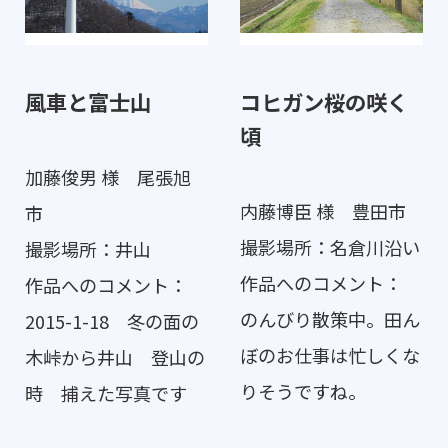
風車と富士山
コヒガン桜の咲く
頃
加藤俊男 様 尾張旭
内藤博臣 様 豊田市
市
撮影場所：名倉川沿い
撮影場所：井山
作品へのコメント：
作品へのコメント：
のんびり散策中。田ん
2015-1-18 冬の面の
ぼのお仕事は忙しくな
木峠から井山 登山の
りそうですね。
時 捕えた写真です