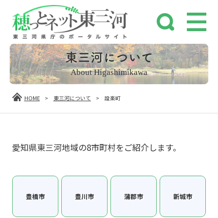
東三河について
About Higashimikawa
HOME
>
東三河について
>
設楽町
愛知県東三河地域の8市町村をご紹介します。
豊橋市
豊川市
蒲郡市
新城市