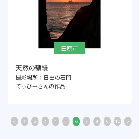
田原市
天然の額縁
撮影場所：
日出の石門
てっぴー
さんの作品
<
1
2
3
4
5
6
7
8
9
10
>