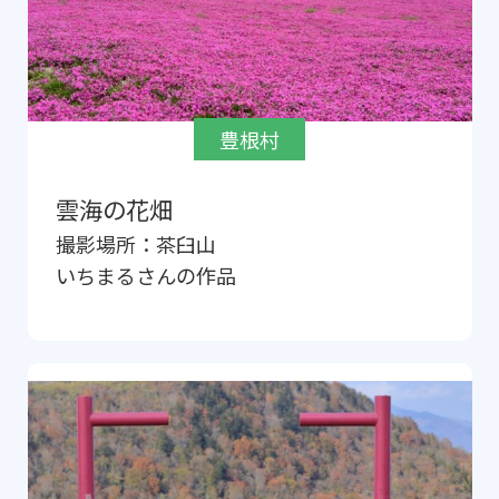
豊根村
雲海の花畑
撮影場所：
茶臼山
いちまる
さんの作品