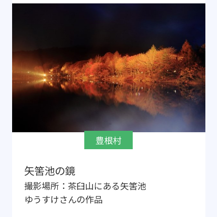
豊根村
矢筈池の鏡
撮影場所：
茶臼山にある矢筈池
ゆうすけ
さんの作品