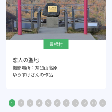
豊根村
恋人の聖地
撮影場所：
茶臼山高原
ゆうすけ
さんの作品
1
2
3
4
5
6
7
8
9
10
>