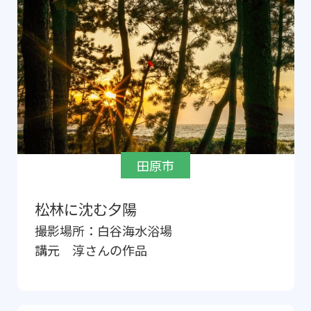
田原市
松林に沈む夕陽
撮影場所：
白谷海水浴場
講元 淳
さんの作品