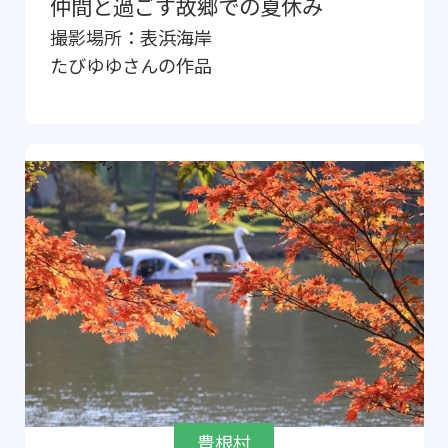
仲間と過ごす故郷での夏休み
撮影場所：
表浜海岸
たびゆゆ
さんの作品
豊根村