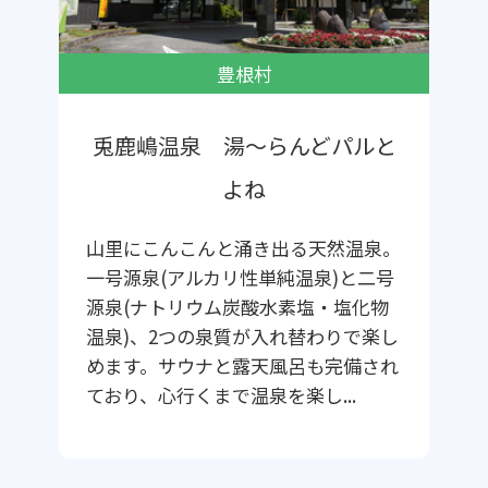
豊根村
兎鹿嶋温泉 湯～らんどパルと
よね
山里にこんこんと涌き出る天然温泉。
一号源泉(アルカリ性単純温泉)と二号
源泉(ナトリウム炭酸水素塩・塩化物
温泉)、2つの泉質が入れ替わりで楽し
めます。サウナと露天風呂も完備され
ており、心行くまで温泉を楽し...