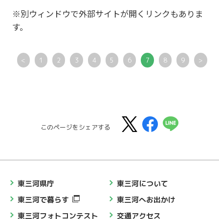
※別ウィンドウで外部サイトが開くリンクもありま
す。
<
1
2
3
4
5
6
7
8
9
>
このページをシェアする
東三河県庁
東三河について
東三河で暮らす
東三河へお出かけ
東三河フォトコンテスト
交通アクセス