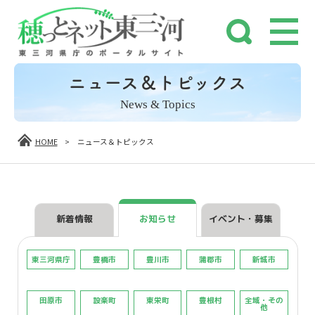
ニュース＆トピックス
News & Topics
HOME
>
ニュース＆トピックス
新着情報
お知らせ
イベント・募集
東三河県庁
豊橋市
豊川市
蒲郡市
新城市
田原市
設楽町
東栄町
豊根村
全域・その
他