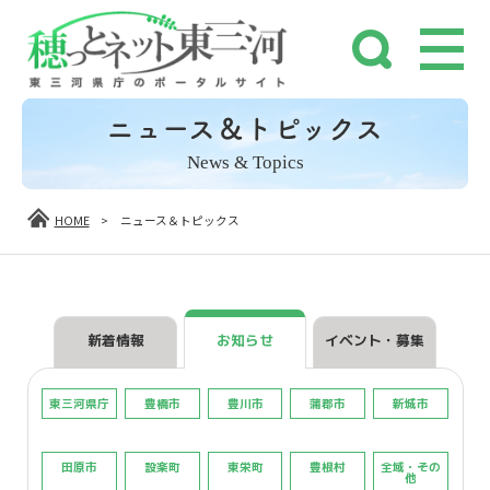
ニュース＆トピックス
News & Topics
HOME
>
ニュース＆トピックス
新着情報
お知らせ
イベント・募集
東三河県庁
豊橋市
豊川市
蒲郡市
新城市
田原市
設楽町
東栄町
豊根村
全域・その
他