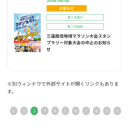
2025年10月10日
お知らせ
東三河県庁
東三河総局
三遠南信地域マラソン大会スタン
プラリー対象大会の中止のお知ら
せ
※別ウィンドウで外部サイトが開くリンクもありま
す。
<
1
2
3
4
5
6
7
8
9
>