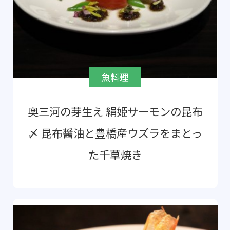
魚料理
奥三河の芽生え 絹姫サーモンの昆布
〆 昆布醤油と豊橋産ウズラをまとっ
た千草焼き