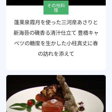
その他料
理
蓬莱泉霞月を使った三河産あさりと
新海苔の磯香る清汁仕立て 豊橋キャ
ベツの糖度を生かした小柱真丈に春
の訪れを添えて