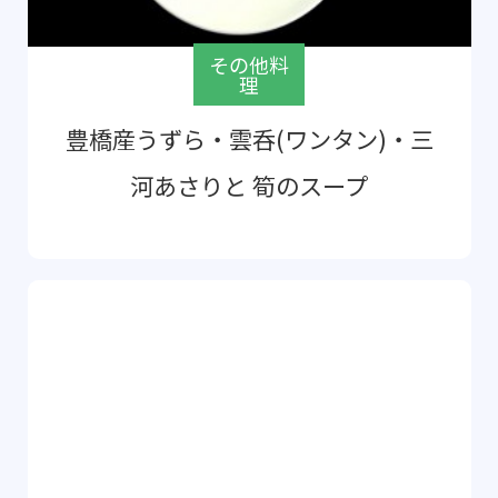
その他料
理
豊橋産うずら・雲呑(ワンタン)・三
河あさりと 筍のスープ