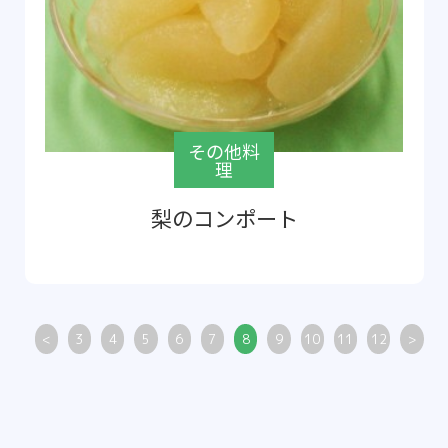
その他料
理
梨のコンポート
<
3
4
5
6
7
8
9
10
11
12
>