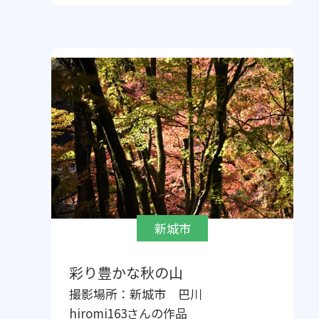
新城市
彩り豊かな秋の山
撮影場所：
新城市 巴川
hiromi163
さんの作品