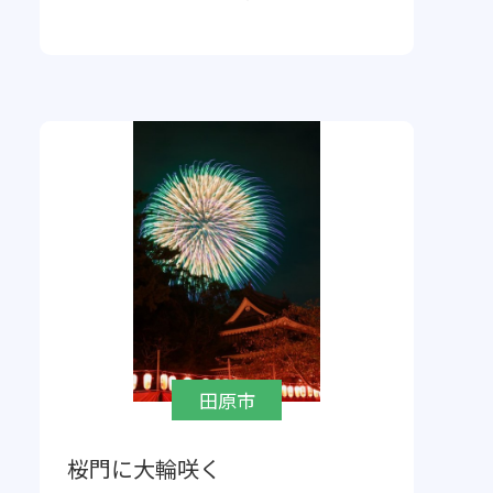
田原市
桜門に大輪咲く