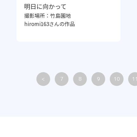
明日に向かって
撮影場所：
竹島園地
hiromi163
さんの作品
<
7
8
9
10
1