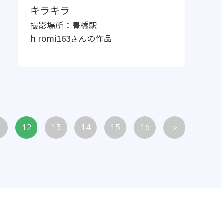
キラキラ
撮影場所：
豊橋駅
hiromi163
さんの作品
1
12
13
14
15
16
>