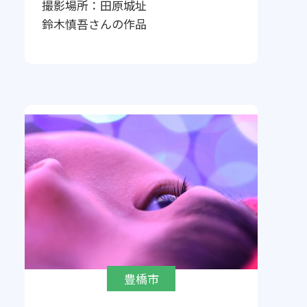
撮影場所：
田原城址
鈴木慎吾
さんの作品
豊橋市