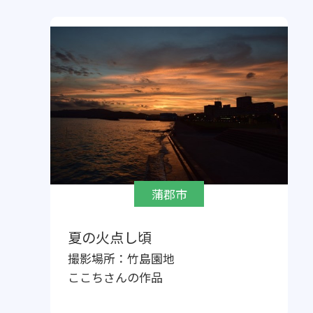
蒲郡市
夏の火点し頃
撮影場所：
竹島園地
ここち
さんの作品