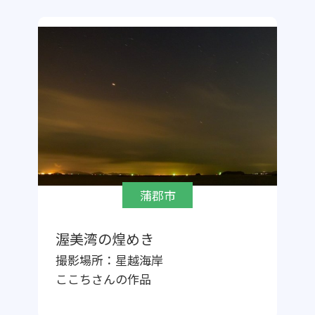
蒲郡市
渥美湾の煌めき
撮影場所：
星越海岸
ここち
さんの作品