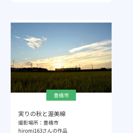
豊橋市
実りの秋と渥美線
撮影場所：
豊橋市
hiromi163
さんの作品