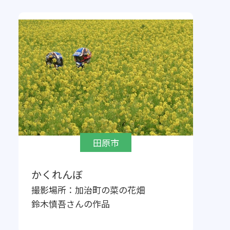
田原市
かくれんぼ
撮影場所：
加治町の菜の花畑
鈴木慎吾
さんの作品