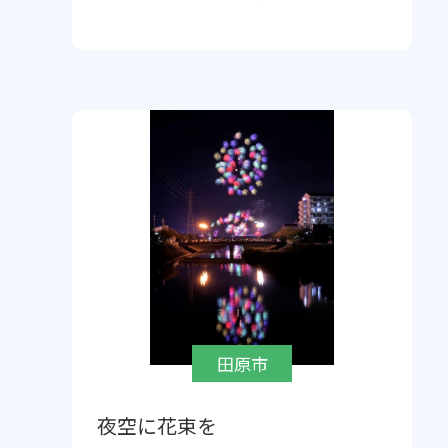
田原市
夜空に花束を