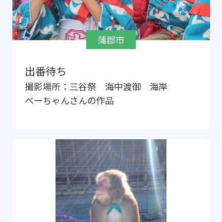
蒲郡市
出番待ち
撮影場所：
三谷祭 海中渡御 海岸
べーちゃん
さんの作品