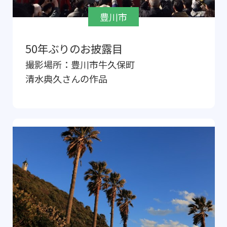
豊川市
50年ぶりのお披露目
撮影場所：
豊川市牛久保町
清水典久
さんの作品