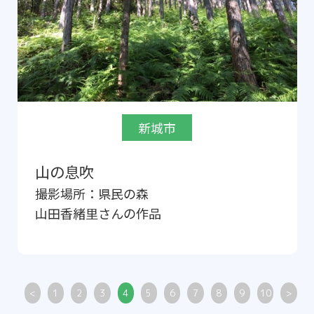
新城市
山の息吹
撮影場所：
県民の森
山田香緒里
さんの作品
<
1
2
3
4
5
6
7
8
9
10
>