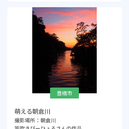
豊橋市
萌える朝倉川
撮影場所：
朝倉川
笛吹きぴーひょろ
さんの作品