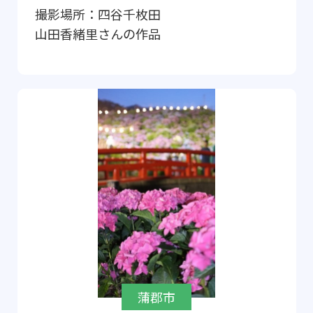
撮影場所：
四谷千枚田
山田香緒里
さんの作品
蒲郡市