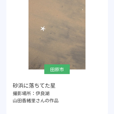
田原市
砂浜に落ちてた星
撮影場所：
伊良湖
山田香緒里
さんの作品