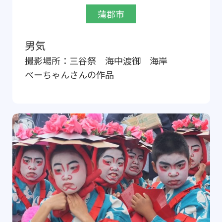
蒲郡市
男気
撮影場所：
三谷祭 海中渡御 海岸
べーちゃん
さんの作品