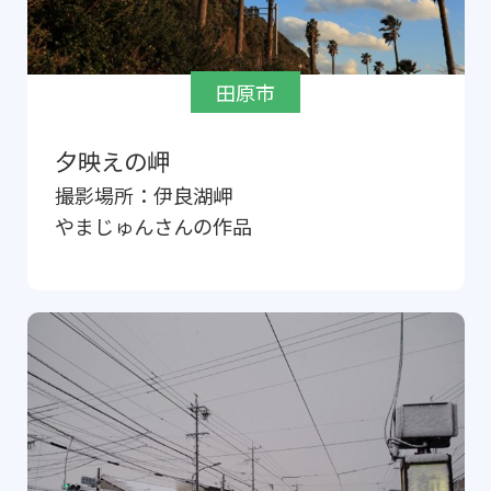
田原市
夕映えの岬
撮影場所：
伊良湖岬
やまじゅん
さんの作品