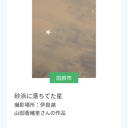
田原市
砂浜に落ちてた星
撮影場所：
伊良湖
山田香緒里
さんの作品