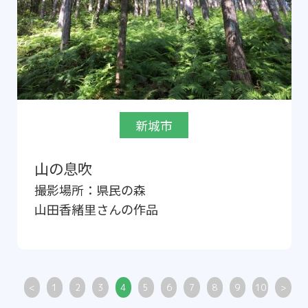
新城市
山の息吹
撮影場所：
県民の森
山田香緒里
さんの作品
<
1
2
3
4
5
6
7
8
9
10
>