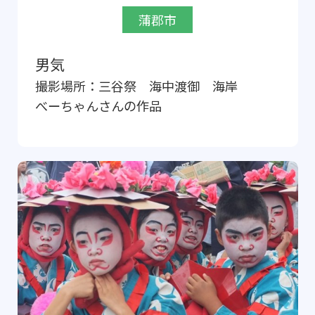
蒲郡市
男気
撮影場所：
三谷祭 海中渡御 海岸
べーちゃん
さんの作品