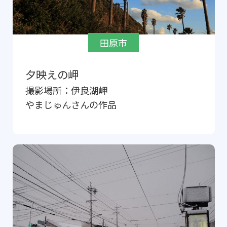
田原市
夕映えの岬
撮影場所：
伊良湖岬
やまじゅん
さんの作品