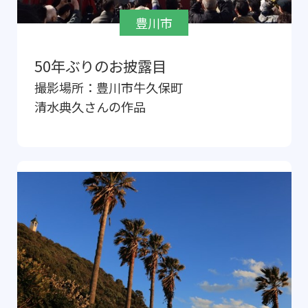
豊川市
50年ぶりのお披露目
撮影場所：
豊川市牛久保町
清水典久
さんの作品