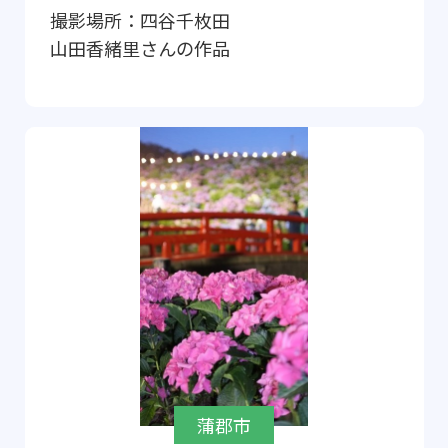
撮影場所：
四谷千枚田
山田香緒里
さんの作品
蒲郡市