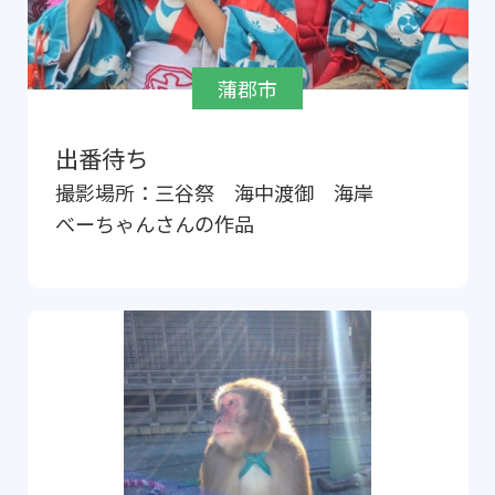
蒲郡市
出番待ち
撮影場所：
三谷祭 海中渡御 海岸
べーちゃん
さんの作品