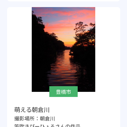
豊橋市
萌える朝倉川
撮影場所：
朝倉川
笛吹きぴーひょろ
さんの作品