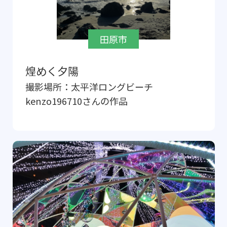
田原市
煌めく夕陽
撮影場所：
太平洋ロングビーチ
kenzo196710
さんの作品