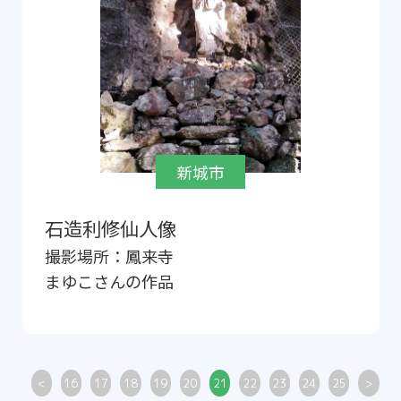
新城市
石造利修仙人像
撮影場所：
鳳来寺
まゆこ
さんの作品
<
16
17
18
19
20
21
22
23
24
25
>