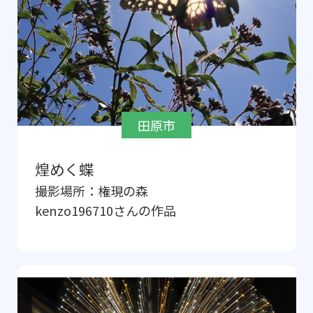
田原市
煌めく蝶
撮影場所：
権現の森
kenzo196710
さんの作品