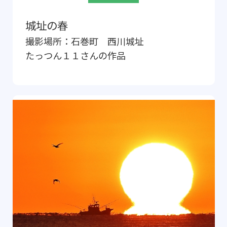
城址の春
撮影場所：
石巻町 西川城址
たっつん１１
さんの作品