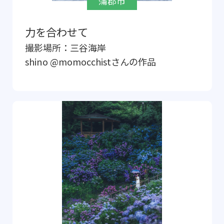
蒲郡市
力を合わせて
撮影場所：
三谷海岸
shino @momocchist
さんの作品