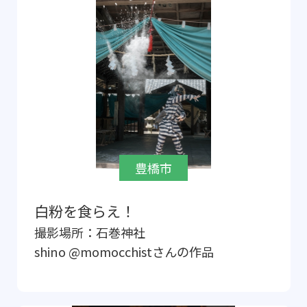
豊橋市
白粉を食らえ！
撮影場所：
石巻神社
shino @momocchist
さんの作品