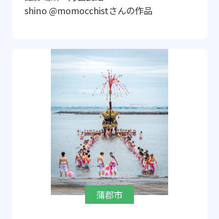
shino @momocchist
さんの作品
蒲郡市