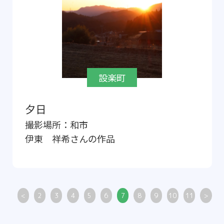
設楽町
夕日
撮影場所：
和市
伊東 祥希
さんの作品
<
2
3
4
5
6
7
8
9
10
11
>