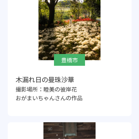
豊橋市
木漏れ日の曼珠沙華
撮影場所：
睦美の彼岸花
おがまいちゃん
さんの作品